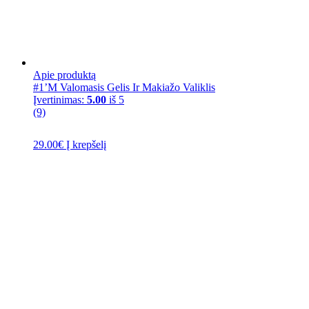
Apie produktą
#1’M Valomasis Gelis Ir Makiažo Valiklis
Įvertinimas:
5.00
iš 5
(9)
29.00
€
Į krepšelį