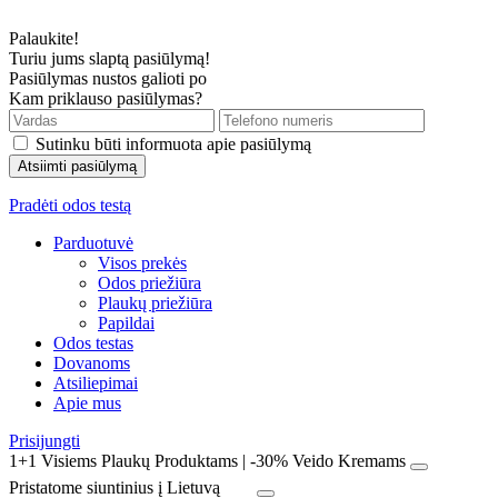
Palaukite!
Turiu jums slaptą pasiūlymą!
Pasiūlymas nustos galioti po
Kam priklauso pasiūlymas?
Sutinku būti informuota apie pasiūlymą
Pradėti odos testą
Parduotuvė
Visos prekės
Odos priežiūra
Plaukų priežiūra
Papildai
Odos testas
Dovanoms
Atsiliepimai
Apie mus
Prisijungti
1+1 Visiems Plaukų Produktams | -30% Veido Kremams
Pristatome siuntinius į Lietuvą