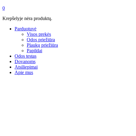
0
Krepšelyje nėra produktų.
Parduotuvė
Visos prekės
Odos priežiūra
Plaukų priežiūra
Papildai
Odos testas
Dovanoms
Atsiliepimai
Apie mus