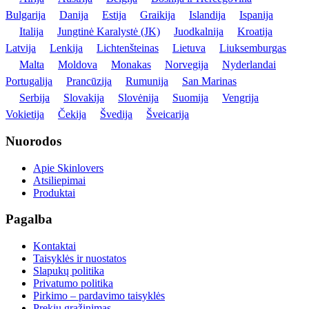
Bulgarija
Danija
Estija
Graikija
Islandija
Ispanija
Italija
Jungtinė Karalystė (JK)
Juodkalnija
Kroatija
Latvija
Lenkija
Lichtenšteinas
Lietuva
Liuksemburgas
Malta
Moldova
Monakas
Norvegija
Nyderlandai
Portugalija
Prancūzija
Rumunija
San Marinas
Serbija
Slovakija
Slovėnija
Suomija
Vengrija
Vokietija
Čekija
Švedija
Šveicarija
Nuorodos
Apie Skinlovers
Atsiliepimai
Produktai
Pagalba
Kontaktai
Taisyklės ir nuostatos
Slapukų politika
Privatumo politika
Pirkimo – pardavimo taisyklės
Prekių grąžinimas