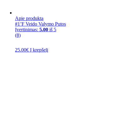
Apie produktą
#1’F Veido Valymo Putos
Įvertinimas:
5.00
iš 5
(8)
25.00
€
Į krepšelį