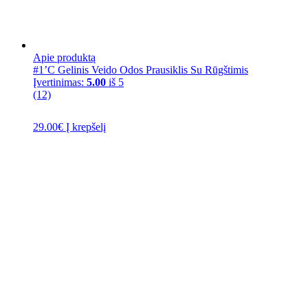
Apie produktą
#1’C Gelinis Veido Odos Prausiklis Su Rūgštimis
Įvertinimas:
5.00
iš 5
(12)
29.00
€
Į krepšelį