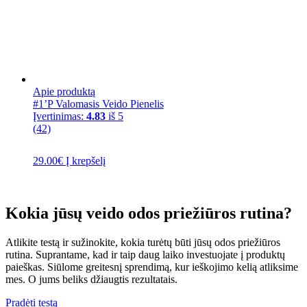
Apie produktą
#1’P Valomasis Veido Pienelis
Įvertinimas:
4.83
iš 5
(42)
29.00
€
Į krepšelį
Kokia jūsų veido odos priežiūros rutina?
Atlikite testą ir sužinokite, kokia turėtų būti jūsų odos priežiūros
rutina. Suprantame, kad ir taip daug laiko investuojate į produktų
paieškas. Siūlome greitesnį sprendimą, kur ieškojimo kelią atliksime
mes. O jums beliks džiaugtis rezultatais.
Pradėti testą