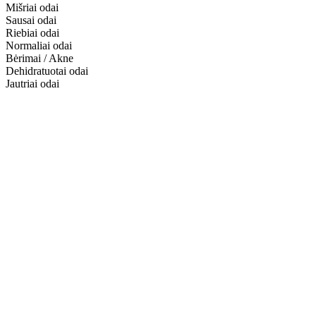
Mišriai odai
Sausai odai
Riebiai odai
Normaliai odai
Bėrimai / Akne
Dehidratuotai odai
Jautriai odai