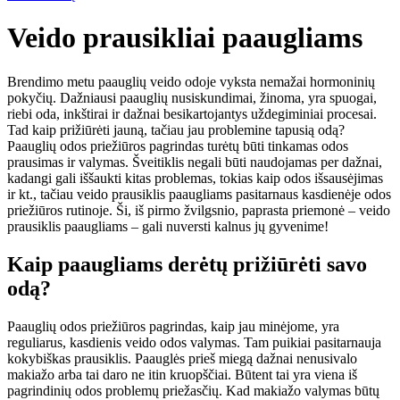
Veido prausikliai paaugliams
Brendimo metu paauglių veido odoje vyksta nemažai hormoninių
pokyčių. Dažniausi paauglių nusiskundimai, žinoma, yra spuogai,
riebi oda, inkštirai ir dažnai besikartojantys uždegiminiai procesai.
Tad kaip prižiūrėti jauną, tačiau jau problemine tapusią odą?
Paauglių odos priežiūros pagrindas turėtų būti tinkamas odos
prausimas ir valymas. Šveitiklis negali būti naudojamas per dažnai,
kadangi gali iššaukti kitas problemas, tokias kaip odos išsausėjimas
ir kt., tačiau veido prausiklis paaugliams pasitarnaus kasdienėje odos
priežiūros rutinoje. Ši, iš pirmo žvilgsnio, paprasta priemonė – veido
prausiklis paaugliams – gali nuversti kalnus jų gyvenime!
Kaip paaugliams derėtų prižiūrėti savo
odą?
Paauglių odos priežiūros pagrindas, kaip jau minėjome, yra
reguliarus, kasdienis veido odos valymas. Tam puikiai pasitarnauja
kokybiškas prausiklis. Paauglės prieš miegą dažnai nenusivalo
makiažo arba tai daro ne itin kruopščiai. Būtent tai yra viena iš
pagrindinių odos problemų priežasčių. Kad makiažo valymas būtų