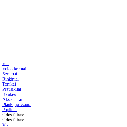
Visi
Veido kremai
Serumai
Rinkiniai
Tonikai
Prausikliai
Kaukės
Aksesuarai
Plaukų priežiūra
Papildai
Odos filtras:
Odos filtras:
Visi