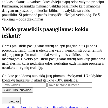
atliktas tinkamai – vadovaukitės dviejų etapų odos valymo principu.
Pirmiausia, pasirinktu makiažo valikliu pašalinkite kaip įmanoma
daugiau makiažo, o jo likučius būtinai nuvalykite su veido
prausikliu. Ši priemonė padės kruopščiai išvalyti veido odą. Po šių
veiksmų – odos drėkinimas.
Veido prausiklis paaugliams: kokio
ieškoti?
Geras prausiklis paaugliams turėtų atliepti pagrindinius jų odos
poreikius. Taigi, giliai ir efektyviai valyti, neužkimšti porų, raminti
odą ir ją tuo pačiu maitinti odai vertingomis veikliosiomis
medžiagomis. Veido prausiklis paaugliams turėtų būti kaip įmanoma
natūralesnis, kuris nedirgins odos, neskatins uždegiminių procesų ir
nesukels alerginių reakcijų.
Gaukite papildomą nuolaidą jūsų pirmam užsakymui. Užpildykite
kontaktų laukelius ir iškart gaukite -10% nuolaidą.
Lietuva
Airija
Austrija
Belgija
Bosnija ir Hercegovina