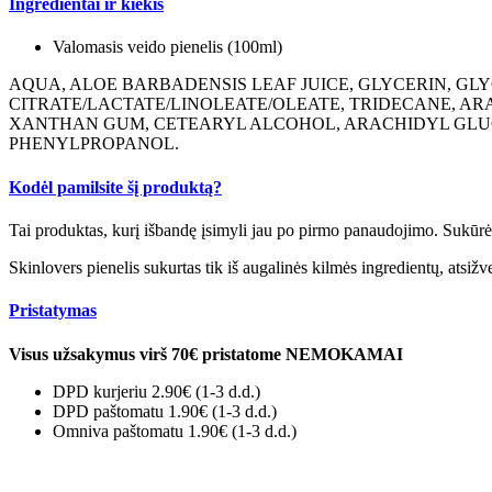
Ingredientai ir kiekis
Valomasis veido pienelis (100ml)
AQUA, ALOE BARBADENSIS LEAF JUICE, GLYCERIN, GL
CITRATE/LACTATE/LINOLEATE/OLEATE, TRIDECANE, A
XANTHAN GUM, CETEARYL ALCOHOL, ARACHIDYL GLUCO
PHENYLPROPANOL.
Kodėl pamilsite šį produktą?
Tai produktas, kurį išbandę įsimyli jau po pirmo panaudojimo. Sukūrė
Skinlovers pienelis sukurtas tik iš augalinės kilmės ingredientų, atsižv
Pristatymas
Visus užsakymus virš 70€ pristatome NEMOKAMAI
DPD kurjeriu 2.90€
(1-3 d.d.)
DPD paštomatu 1.90€ (1-3 d.d.)
Omniva paštomatu 1.90€ (1-3 d.d.)