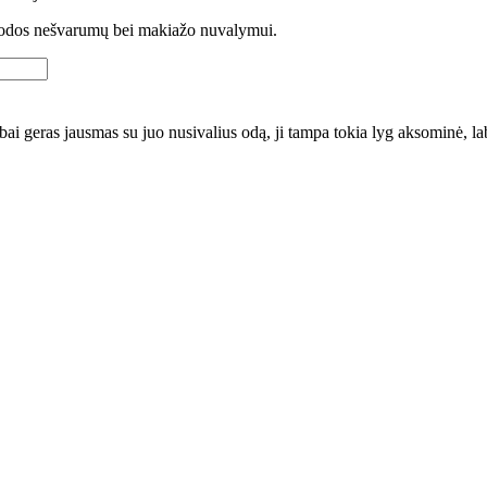
iam odos nešvarumų bei makiažo nuvalymui.
bai geras jausmas su juo nusivalius odą, ji tampa tokia lyg aksominė, la