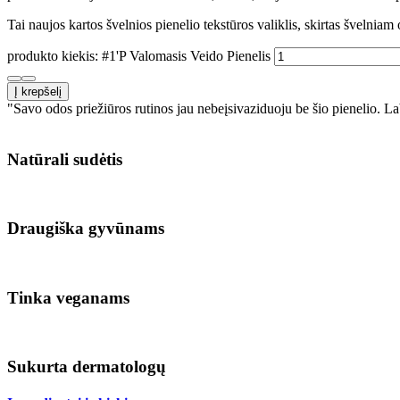
Tai naujos kartos švelnios pienelio tekstūros valiklis, skirtas šveln
produkto kiekis: #1'P Valomasis Veido Pienelis
Į krepšelį
"Savo odos priežiūros rutinos jau nebeįsivaziduoju be šio pienelio. La
Natūrali sudėtis
Draugiška gyvūnams
Tinka veganams
Sukurta dermatologų