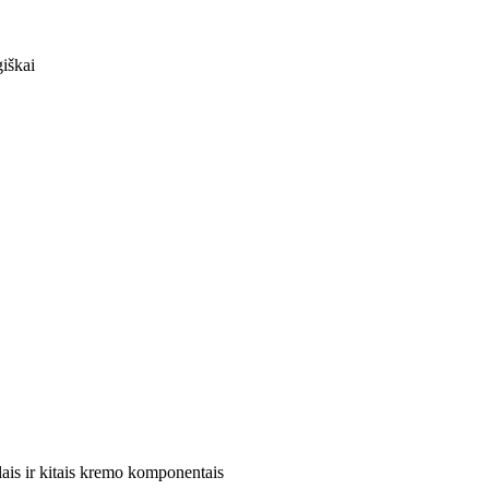
giškai
alais ir kitais kremo komponentais