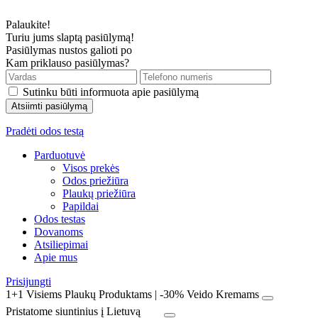
Palaukite!
Turiu jums slaptą pasiūlymą!
Pasiūlymas nustos galioti po
Kam priklauso pasiūlymas?
Sutinku būti informuota apie pasiūlymą
Pradėti odos testą
Parduotuvė
Visos prekės
Odos priežiūra
Plaukų priežiūra
Papildai
Odos testas
Dovanoms
Atsiliepimai
Apie mus
Prisijungti
1+1 Visiems Plaukų Produktams | -30% Veido Kremams
Pristatome siuntinius į Lietuvą