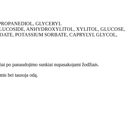
 PROPANEDIOL, GLYCERYL
LUCOSIDE, ANHYDROXYLITOL, XYLITOL, GLUCOSE,
OATE, POTASSIUM SORBATE, CAPRYLYL GLYCOL,
ūčiai po panaudojimo sunkiai nupasakojami žodžiais.
omis bei tausoja odą.