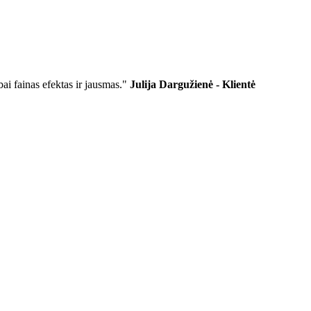
bai fainas efektas ir jausmas."
Julija Dargužienė - Klientė