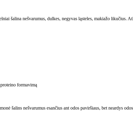
elniai šalina nešvarumus, dulkes, negyvas ląsteles, makiažo likučius. Atl
a proteino formavimą
onė šalins nešvarumus esančius ant odos paviršiaus, bet neardys odos