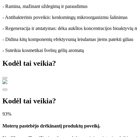
- Ramina, mažinant uždegimą ir paraudimus
- Antibakterinis poveikis: kenksmingų mikroorganizmu šalinimas
- Regeneracija ir atstatymas: dėka aukštos koncentracijos bioaktyvių 
- Didina kitų komponentų efektyvumą leisdamas jiems patekti giliau
- Suteikia kosmetikai švelnų gėlių aromatą
Kodėl tai veikia?
Kodėl tai veikia?
93%
Moterų pastebėjo drėkinantį produktų poveikį.