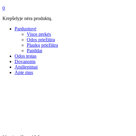
0
Krepšelyje nėra produktų.
Parduotuvė
Visos prekės
Odos priežiūra
Plaukų priežiūra
Papildai
Odos testas
Dovanoms
Atsiliepimai
Apie mus