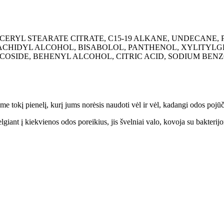
YCERYL STEARATE CITRATE, C15-19 ALKANE, UNDECANE,
RACHIDYL ALCOHOL, BISABOLOL, PANTHENOL, XYLITYLG
SIDE, BEHENYL ALCOHOL, CITRIC ACID, SODIUM BENZ
me tokį pienelį, kurį jums norėsis naudoti vėl ir vėl, kadangi odos poj
elgiant į kiekvienos odos poreikius, jis švelniai valo, kovoja su bakterij