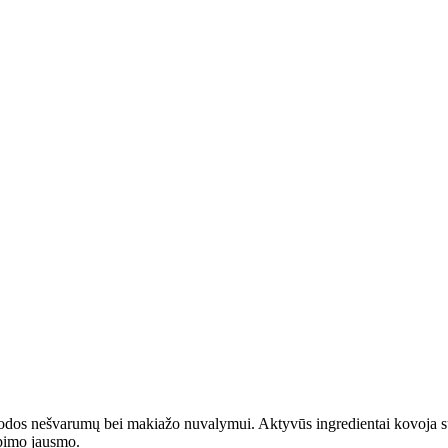
am odos nešvarumų bei makiažo nuvalymui. Aktyvūs ingredientai kovoja su
mpimo jausmo.