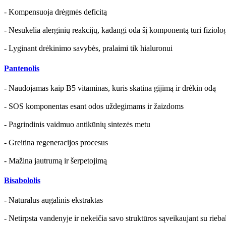
- Kompensuoja drėgmės deficitą
- Nesukelia alerginių reakcijų, kadangi oda šį komponentą turi fiziolo
- Lyginant drėkinimo savybės, pralaimi tik hialuronui
Pantenolis
- Naudojamas kaip B5 vitaminas, kuris skatina gijimą ir drėkin odą
- SOS komponentas esant odos uždegimams ir žaizdoms
- Pagrindinis vaidmuo antikūnių sintezės metu
- Greitina regeneracijos procesus
- Mažina jautrumą ir šerpetojimą
Bisabololis
- Natūralus augalinis ekstraktas
- Netirpsta vandenyje ir nekeičia savo struktūros sąveikaujant su rieb