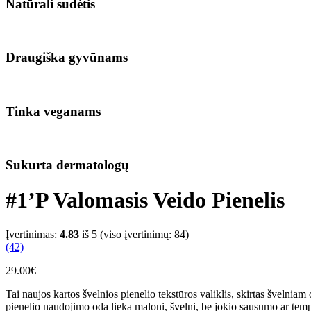
Natūrali sudėtis
Draugiška gyvūnams
Tinka veganams
Sukurta dermatologų
#1’P Valomasis Veido Pienelis
Įvertinimas:
4.83
iš 5 (viso įvertinimų:
84
)
(42)
29.00
€
Tai naujos kartos švelnios pienelio tekstūros valiklis, skirtas švelni
pienelio naudojimo oda lieka maloni, švelni, be jokio sausumo ar te