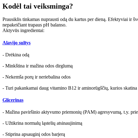
Kodėl tai veiksminga?
Prausiklis tinkamas nuprausti odą du kartus per dieną. Efektyviai ir šv
nepakeičiant trapaus pH balanso.
Aktyvūs ingredientai:
Alavijo sultys
- Drėkina odą
- Minkština ir mažina odos dirglumą
- Nekemša porų ir neriebalina odos
- Turi pakankamai daug vitamino В12 ir aminorūgščių, kurios skatin
Glicerinas
- Mažina paviršinio aktyvumo priemonių (PAM) agresyvumą, t.y. priem
- Užtikrina normalų ląstelių atsinaujinimą
- Stiprina apsauginį odos barjerą