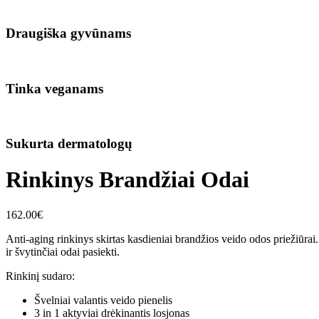
Draugiška gyvūnams
Tinka veganams
Sukurta dermatologų
Rinkinys Brandžiai Odai
162.00
€
Anti-aging rinkinys skirtas kasdieniai brandžios veido odos priežiūrai. 
ir švytinčiai odai pasiekti.
Rinkinį sudaro:
Švelniai valantis veido pienelis
3 in 1 aktyviai drėkinantis losjonas