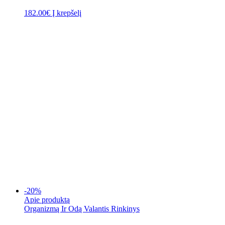
182.00
€
Į krepšelį
-20%
Apie produktą
Organizmą Ir Odą Valantis Rinkinys