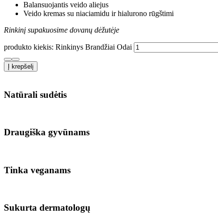
Balansuojantis veido aliejus
Veido kremas su niaciamidu ir hialurono rūgštimi
Rinkinį supakuosime dovanų dėžutėje
produkto kiekis: Rinkinys Brandžiai Odai
Į krepšelį
Natūrali sudėtis
Draugiška gyvūnams
Tinka veganams
Sukurta dermatologų