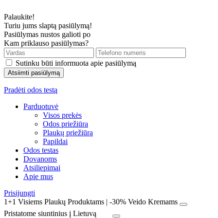
Palaukite!
Turiu jums slaptą pasiūlymą!
Pasiūlymas nustos galioti po
Kam priklauso pasiūlymas?
Sutinku būti informuota apie pasiūlymą
Pradėti odos testą
Parduotuvė
Visos prekės
Odos priežiūra
Plaukų priežiūra
Papildai
Odos testas
Dovanoms
Atsiliepimai
Apie mus
Prisijungti
1+1 Visiems Plaukų Produktams | -30% Veido Kremams
Pristatome siuntinius į Lietuvą