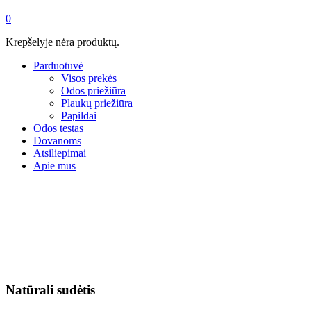
0
Krepšelyje nėra produktų.
Parduotuvė
Visos prekės
Odos priežiūra
Plaukų priežiūra
Papildai
Odos testas
Dovanoms
Atsiliepimai
Apie mus
Natūrali sudėtis