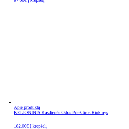
97.00
€
Į krepšelį
Apie produktą
KELIONINIS Kasdienės Odos Priežiūros Rinkinys
182.00
€
Į krepšelį