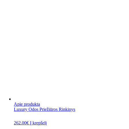
Apie produktą
Luxury Odos Priežiūros Rinkinys
262.00
€
Į krepšelį