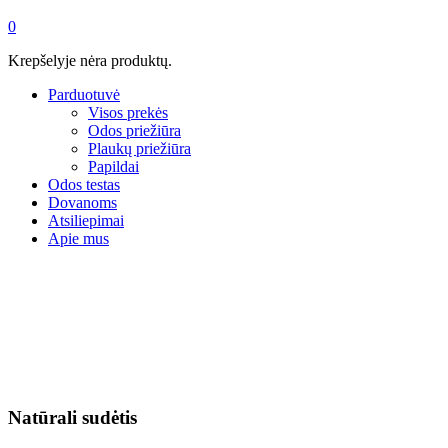
0
Krepšelyje nėra produktų.
Parduotuvė
Visos prekės
Odos priežiūra
Plaukų priežiūra
Papildai
Odos testas
Dovanoms
Atsiliepimai
Apie mus
Natūrali sudėtis