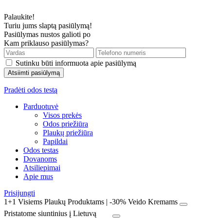
Palaukite!
Turiu jums slaptą pasiūlymą!
Pasiūlymas nustos galioti po
Kam priklauso pasiūlymas?
Sutinku būti informuota apie pasiūlymą
Pradėti odos testą
Parduotuvė
Visos prekės
Odos priežiūra
Plaukų priežiūra
Papildai
Odos testas
Dovanoms
Atsiliepimai
Apie mus
Prisijungti
1+1 Visiems Plaukų Produktams | -30% Veido Kremams
Pristatome siuntinius į Lietuvą