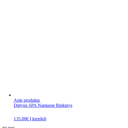
Apie produktą
Didysis SPA Namuose Rinkinys
135.00
€
Į krepšelį