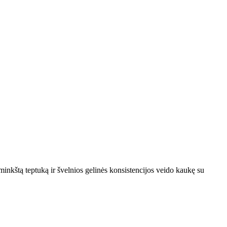
minkštą teptuką ir švelnios gelinės konsistencijos veido kaukę su