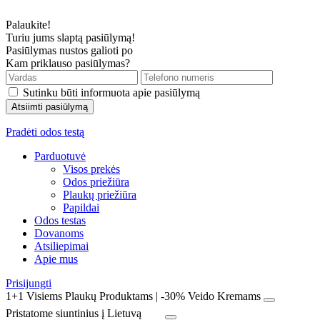
Palaukite!
Turiu jums slaptą pasiūlymą!
Pasiūlymas nustos galioti po
Kam priklauso pasiūlymas?
Sutinku būti informuota apie pasiūlymą
Pradėti odos testą
Parduotuvė
Visos prekės
Odos priežiūra
Plaukų priežiūra
Papildai
Odos testas
Dovanoms
Atsiliepimai
Apie mus
Prisijungti
1+1 Visiems Plaukų Produktams | -30% Veido Kremams
Pristatome siuntinius į Lietuvą