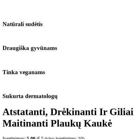
Natūrali sudėtis
Draugiška gyvūnams
Tinka veganams
Sukurta dermatologų
Atstatanti, Drėkinanti Ir Giliai
Maitinanti Plaukų Kaukė
Įvertinimas:
5.00
iš 5 (viso įvertinimų:
10
)