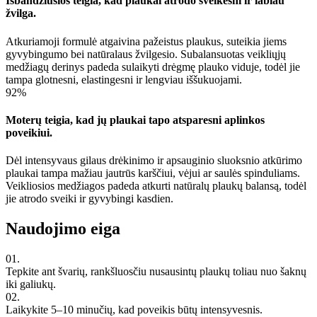
Išbandžiusios teigia, kad plaukai atrodo sveikesni ir labiau
žvilga.
Atkuriamoji formulė atgaivina pažeistus plaukus, suteikia jiems
gyvybingumo bei natūralaus žvilgesio. Subalansuotas veikliųjų
medžiagų derinys padeda sulaikyti drėgmę plauko viduje, todėl jie
tampa glotnesni, elastingesni ir lengviau iššukuojami.
92%
Moterų teigia, kad jų plaukai tapo atsparesni aplinkos
poveikiui.
Dėl intensyvaus gilaus drėkinimo ir apsauginio sluoksnio atkūrimo
plaukai tampa mažiau jautrūs karščiui, vėjui ar saulės spinduliams.
Veikliosios medžiagos padeda atkurti natūralų plaukų balansą, todėl
jie atrodo sveiki ir gyvybingi kasdien.
Naudojimo eiga
01.
Tepkite ant švarių, rankšluosčiu nusausintų plaukų toliau nuo šaknų
iki galiukų.
02.
Laikykite 5–10 minučių, kad poveikis būtų intensyvesnis.