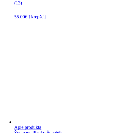
(13)
55.00
€
Į krepšelį
Apie produktą
Švelnaus Plauko Šepetėlis