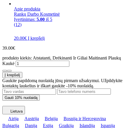
Apie produktą
Rankų Darbo Kosmetinė
Įvertinimas:
5.00
iš 5
(12)
20.00
€
Į krepšelį
39.00
€
produkto kiekis: Atstatanti, Drėkinanti Ir Giliai Maitinanti Plaukų
Kaukė
Į krepšelį
Gaukite papildomą nuolaidą jūsų pirmam užsakymui. Užpildykite
kontaktų laukelius ir iškart gaukite -10% nuolaidą.
Lietuva
Airija
Austrija
Belgija
Bosnija ir Hercegovina
Bulgarija
Danija
Estija
Graikija
Islandija
Ispanija