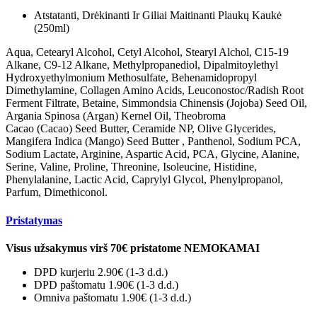
Atstatanti, Drėkinanti Ir Giliai Maitinanti Plaukų Kaukė
(250ml)
Aqua, Cetearyl Alcohol, Cetyl Alcohol, Stearyl Alchol, C15-19
Alkane, C9-12 Alkane, Methylpropanediol, Dipalmitoylethyl
Hydroxyethylmonium Methosulfate, Behenamidopropyl
Dimethylamine, Collagen Amino Acids, Leuconostoc/Radish Root
Ferment Filtrate, Betaine, Simmondsia Chinensis (Jojoba) Seed Oil,
Argania Spinosa (Argan) Kernel Oil, Theobroma
Cacao (Cacao) Seed Butter, Ceramide NP, Olive Glycerides,
Mangifera Indica (Mango) Seed Butter , Panthenol, Sodium PCA,
Sodium Lactate, Arginine, Aspartic Acid, PCA, Glycine, Alanine,
Serine, Valine, Proline, Threonine, Isoleucine, Histidine,
Phenylalanine, Lactic Acid, Caprylyl Glycol, Phenylpropanol,
Parfum, Dimethiconol.
Pristatymas
Visus užsakymus virš 70€ pristatome NEMOKAMAI
DPD kurjeriu 2.90€
(1-3 d.d.)
DPD paštomatu 1.90€ (1-3 d.d.)
Omniva paštomatu 1.90€ (1-3 d.d.)