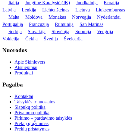
Italija
Jungtinė Karalystė (JK)
Juodkalnija
Kroatija
Latvija
Lenkija
Lichtenšteinas
Lietuva
Liuksemburgas
Malta
Moldova
Monakas
Norvegija
Nyderlandai
Portugalija
Prancūzija
Rumunija
San Marinas
Serbija
Slovakija
Slovėnija
Suomija
Vengrija
Vokietija
Čekija
Švedija
Šveicarija
Nuorodos
Apie Skinlovers
Atsiliepimai
Produktai
Pagalba
Kontaktai
Taisyklės ir nuostatos
Slapukų politika
Privatumo politika
Pirkimo – pardavimo taisyklės
Prekių grąžinimas
Prekių pristatymas