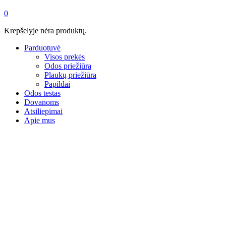
0
Krepšelyje nėra produktų.
Parduotuvė
Visos prekės
Odos priežiūra
Plaukų priežiūra
Papildai
Odos testas
Dovanoms
Atsiliepimai
Apie mus