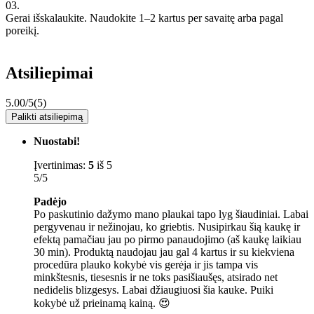
03.
Gerai išskalaukite. Naudokite 1–2 kartus per savaitę arba pagal
poreikį.
Atsiliepimai
5.00/5
(5)
Palikti atsiliepimą
Nuostabi!
Įvertinimas:
5
iš 5
5/5
Padėjo
Po paskutinio dažymo mano plaukai tapo lyg šiaudiniai. Labai
pergyvenau ir nežinojau, ko griebtis. Nusipirkau šią kaukę ir
efektą pamačiau jau po pirmo panaudojimo (aš kaukę laikiau
30 min). Produktą naudojau jau gal 4 kartus ir su kiekviena
procedūra plauko kokybė vis gerėja ir jis tampa vis
minkštesnis, tiesesnis ir ne toks pasišiaušęs, atsirado net
nedidelis blizgesys. Labai džiaugiuosi šia kauke. Puiki
kokybė už prieinamą kainą. 😍