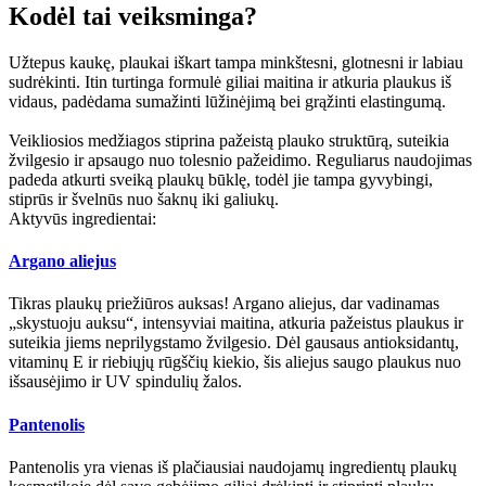
Kodėl tai veiksminga?
Užtepus kaukę, plaukai iškart tampa minkštesni, glotnesni ir labiau
sudrėkinti. Itin turtinga formulė giliai maitina ir atkuria plaukus iš
vidaus, padėdama sumažinti lūžinėjimą bei grąžinti elastingumą.
Veikliosios medžiagos stiprina pažeistą plauko struktūrą, suteikia
žvilgesio ir apsaugo nuo tolesnio pažeidimo. Reguliarus naudojimas
padeda atkurti sveiką plaukų būklę, todėl jie tampa gyvybingi,
stiprūs ir švelnūs nuo šaknų iki galiukų.
Aktyvūs ingredientai:
Argano aliejus
Tikras plaukų priežiūros auksas! Argano aliejus, dar vadinamas
„skystuoju auksu“, intensyviai maitina, atkuria pažeistus plaukus ir
suteikia jiems neprilygstamo žvilgesio. Dėl gausaus antioksidantų,
vitaminų E ir riebiųjų rūgščių kiekio, šis aliejus saugo plaukus nuo
išsausėjimo ir UV spindulių žalos.
Pantenolis
Pantenolis yra vienas iš plačiausiai naudojamų ingredientų plaukų