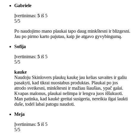
Gabriele
Įvertinimas:
5
iš 5
5/5
Po naudojimo mano plaukai tapo daug minkštesni ir blizgesni.
Jau po pirmo karto pajutau, kaip jie atgavo gyvybingumą.
Sofija
Įvertinimas:
5
iš 5
5/5
kauke
Naudoju Skinlovers plaukų kaukę jau kelias savaites ir galiu
pasakyti, kad tikrai nuostabus produktas. Plaukai po jos
atrodo sveikesni, minkštesni ir mažiau šiaušias, ypač galai.
Kvapas malonus, plaukai nelimpa ir lengva juos iššukuoti.
Man patinka, kad kaukė greitai susigeria, nereikia ilgai laukti
duše, todėl labai patogu naudoti.
Meja
Įvertinimas:
5
iš 5
5/5