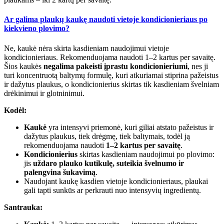
Ar galima plaukų kaukę naudoti vietoje kondicionieriaus po
kiekvieno plovimo?
Ne, kaukė nėra skirta kasdieniam naudojimui vietoje
kondicionieriaus.
Rekomenduojama naudoti 1–2 kartus per savaitę.
Šios kaukės
negalima pakeisti įprastu kondicionieriumi
, nes ji
turi koncentruotą baltymų formulę, kuri atkuriamai stiprina pažeistus
ir dažytus plaukus, o kondicionierius skirtas tik kasdieniam švelniam
drėkinimui ir glotninimui.
Kodėl:
Kaukė
yra intensyvi priemonė, kuri giliai atstato pažeistus ir
dažytus plaukus, tiek drėgmę, tiek baltymais, todėl ją
rekomenduojama naudoti
1–2 kartus per savaitę
.
Kondicionierius
skirtas kasdieniam naudojimui po plovimo:
jis
uždaro plauko kutikulę, suteikia švelnumo ir
palengvina šukavimą
.
Naudojant kaukę kasdien vietoje kondicionieriaus, plaukai
gali tapti sunkūs ar perkrauti nuo intensyvių ingredientų.
Santrauka: