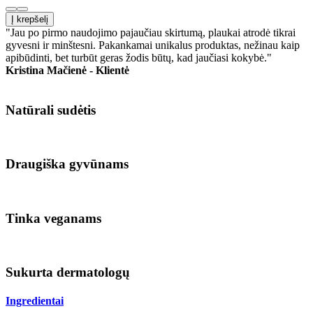
Į krepšelį
"Jau po pirmo naudojimo pajaučiau skirtumą, plaukai atrodė tikrai
gyvesni ir minštesni. Pakankamai unikalus produktas, nežinau kaip
apibūdinti, bet turbūt geras žodis būtų, kad jaučiasi kokybė."
Kristina Mačienė - Klientė
Natūrali sudėtis
Draugiška gyvūnams
Tinka veganams
Sukurta dermatologų
Ingredientai