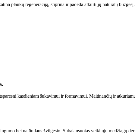
tina plaukų regeneraciją, stiprina ir padeda atkurti jų natūralų blizgesį.
a.
atsparesni kasdieniam šukavimui ir formavimui. Maitinančių ir atkuriam
.
ingumo bei natūralaus žvilgesio. Subalansuotas veikliųjų medžiagų deri