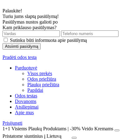
Palaukite!
Turiu jums slaptą pasiūlymą!
Pasiūlymas nustos galioti po
Kam priklauso pasiūlymas?
Sutinku būti informuota apie pasiūlymą
Pradėti odos testą
Parduotuvė
Visos prekės
Odos priežiūra
Plaukų priežiūra
Papildai
Odos testas
Dovanoms
Atsiliepimai
Apie mus
Prisijungti
1+1 Visiems Plaukų Produktams | -30% Veido Kremams
Pristatome siuntinius į Lietuvą