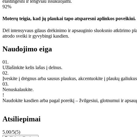
elastingesni ir lengviau iššukuojami.
92%
Moterų teigia, kad jų plaukai tapo atsparesni aplinkos poveikiui.
Dėl intensyvaus gilaus drėkinimo ir apsauginio sluoksnio atkūrimo plau
atrodo sveiki ir gyvybingi kasdien.
Naudojimo eiga
01.
Užlašinkite kelis lašus į delnus.
02.
Įveskite į drėgnus arba sausus plaukus, akcentuokite į plaukų galiukus
03.
Nenuskalaukite.
!
Naudokite kasdien arba pagal poreikį – žvilgesiui, glotnumui ir apsau
Atsiliepimai
5.00/5
(5)