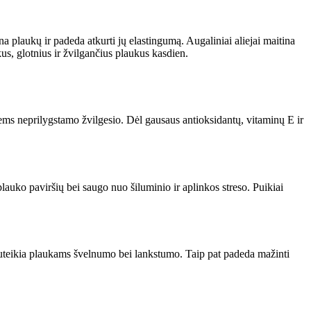
na plaukų ir padeda atkurti jų elastingumą. Augaliniai aliejai maitina
us, glotnius ir žvilgančius plaukus kasdien.
iems neprilygstamo žvilgesio. Dėl gausaus antioksidantų, vitaminų E ir
auko paviršių bei saugo nuo šiluminio ir aplinkos streso. Puikiai
suteikia plaukams švelnumo bei lankstumo. Taip pat padeda mažinti