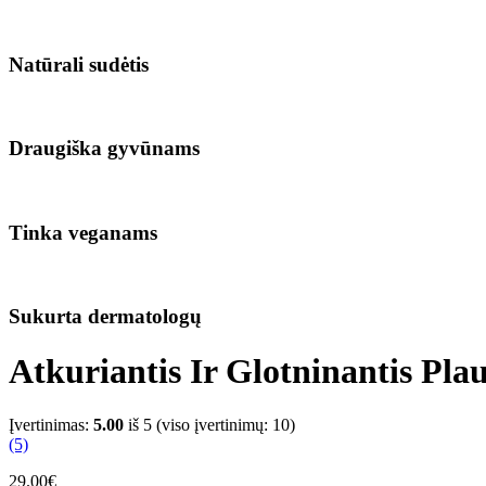
Natūrali sudėtis
Draugiška gyvūnams
Tinka veganams
Sukurta dermatologų
Atkuriantis Ir Glotninantis Pla
Įvertinimas:
5.00
iš 5 (viso įvertinimų:
10
)
(5)
29.00
€