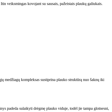
 Itin veiksmingas kovojant su sausais, pažeistais plaukų galiukais.
ųjų medžiagų kompleksas sustiprina plauko struktūrą nuo šaknų iki
nys padeda sulaikyti drėgmę plauko viduje, todėl jie tampa glotnesni,