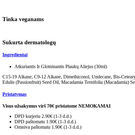
Tinka veganams
Sukurta dermatologų
Ingredientai
Atkuriantis Ir Glotninantis Plaukų Aliejus (30ml)
C15-19 Alkane, C9-12 Alkane, Dimethiconol, Undecane, Bis-Cetearyl
Edulis (Passionfruit) Seed Oil, Macadamia Ternifolia (Macadamia) S
Pristatymas
Visus užsakymus virš 70€ pristatome NEMOKAMAI
DPD kurjeriu 2.90€
(1-3 d.d.)
DPD paštomatu 1.90€ (1-3 d.d.)
Omniva paštomatu 1.90€ (1-3 d.d.)