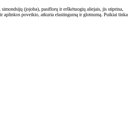
mondsijų (jojoba), pasiflorų ir erškėtuogių aliejais, jis stiprina,
r aplinkos poveikio, atkuria elastingumą ir glotnumą. Puikiai tinka