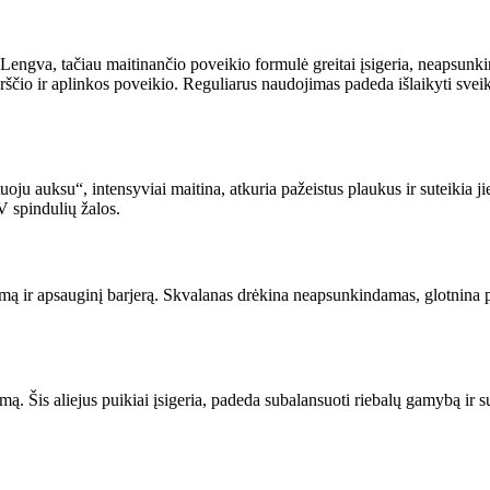
. Lengva, tačiau maitinančio poveikio formulė greitai įsigeria, neapsunki
ščio ir aplinkos poveikio. Reguliarus naudojimas padeda išlaikyti sveik
oju auksu“, intensyviai maitina, atkuria pažeistus plaukus ir suteikia j
V spindulių žalos.
umą ir apsauginį barjerą. Skvalanas drėkina neapsunkindamas, glotnina pl
. Šis aliejus puikiai įsigeria, padeda subalansuoti riebalų gamybą ir 