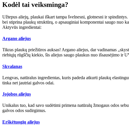
Kodėl tai veiksminga?
Užtepus aliejų, plaukai iškart tampa švelnesni, glotnesni ir spindintys
bei stiprina plaukų struktūrą, o apsauginiai komponentai saugo nuo kar
Aktyvūs ingredientai:
Argano aliejus
Tikras plaukų priežiūros auksas! Argano aliejus, dar vadinamas „skystu
riebiųjų rūgščių kiekio, šis aliejus saugo plaukus nuo išsausėjimo ir U
Skvalanas
Lengvas, natūralus ingredientas, kuris padeda atkurti plaukų elasting
tinka net jautriai galvos odai.
Jojobos aliejus
Unikalus tuo, kad savo sudėtimi primena natūralų žmogaus odos sebumą
galvos odos sudirgimus.
Erškėtuogių aliejus