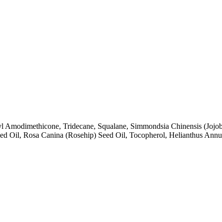
 Amodimethicone, Tridecane, Squalane, Simmondsia Chinensis (Jojoba)
eed Oil, Rosa Canina (Rosehip) Seed Oil, Tocopherol, Helianthus Annu