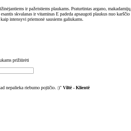
žinėjantiems ir pažeistiems plaukams. Praturtintas argano, makadamijų, si
esantis skvalanas ir vitaminas E padeda apsaugoti plaukus nuo karščio i
t kaip intensyvi priemonė sausiems galiukams.
ukams prižiūrėti
 kad nepalieka riebumo pojūčio. :)"
Viltė - Klientė