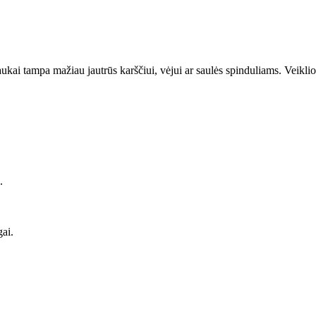
kai tampa mažiau jautrūs karščiui, vėjui ar saulės spinduliams. Veiklio
.
gai.