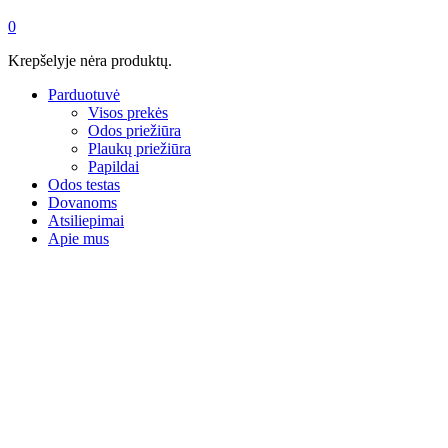
0
Krepšelyje nėra produktų.
Parduotuvė
Visos prekės
Odos priežiūra
Plaukų priežiūra
Papildai
Odos testas
Dovanoms
Atsiliepimai
Apie mus