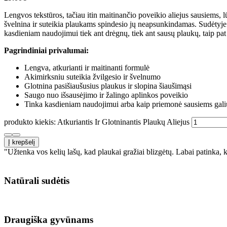
Lengvos tekstūros, tačiau itin maitinančio poveikio aliejus sausiems, lū
švelnina ir suteikia plaukams spindesio jų neapsunkindamas. Sudėtyje 
kasdieniam naudojimui tiek ant drėgnų, tiek ant sausų plaukų, taip pa
Pagrindiniai privalumai:
Lengva, atkurianti ir maitinanti formulė
Akimirksniu suteikia žvilgesio ir švelnumo
Glotnina pasišiaušusius plaukus ir slopina šiaušimąsi
Saugo nuo išsausėjimo ir žalingo aplinkos poveikio
Tinka kasdieniam naudojimui arba kaip priemonė sausiems gali
produkto kiekis: Atkuriantis Ir Glotninantis Plaukų Aliejus
Į krepšelį
"Užtenka vos kelių lašų, kad plaukai gražiai blizgėtų. Labai patinka,
Natūrali sudėtis
Draugiška gyvūnams