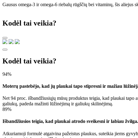
Gausus omega-3 ir omega-6 riebalų rūgščių bei vitaminų, šis aliejus ska
Kodėl tai veikia?
Kodėl tai veikia?
94%
Moterų pastebėjo, kad jų plaukai tapo stipresni ir mažiau lūžinėj
Net 94 proc. išbandžiusiųjų mūsų produktus teigia, kad plaukai tapo 
galiukų, padeda mažinti lūžinėjimą ir galiukų skilinėjimą.
89%
Išbandžiusios teigia, kad plaukai atrodo sveikesni ir labiau žvilga
Atkuriamoji formulė atgaivina pažeistus plaukus, suteikia jiems gyvyb