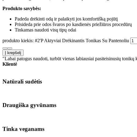
Produkto savybės:
Padeda drėkinti odą ir palaikyti jos komfortišką pojūtį
Prisideda prie odos švaros po kasdienės priežiūros procedūrų
Tinkamas naudoti visų tipų odai
produkto kiekis: #2'P Aktyviai Drėkinantis Tonikas Su Pantenoliu
Į krepšelį
"Labai patogus naudoti, turbūt vienas labiausiai pasiteisinusių tonikų 
Klientė
Natūrali sudėtis
Draugiška gyvūnams
Tinka veganams