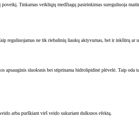
į poveikį. Tinkamas veikliųjų medžiagų pasirinkimas sureguliuoja maiti
ip reguliuojamas ne tik riebalinių liaukų aktyvumas, bet ir inkštirų ar
os apsauginis sluoksnis bei stiprinama hidrolipidinė plėvelė. Taip oda
eido arba purškiant virš veido sukuriant dulksnos efektą.