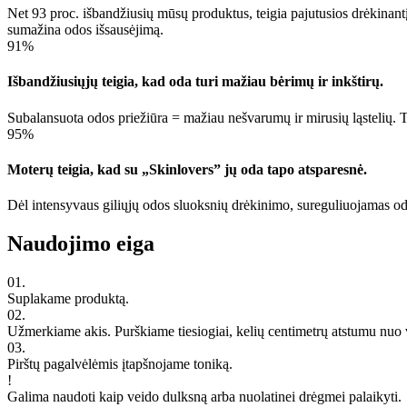
Net 93 proc. išbandžiusių mūsų produktus, teigia pajutusios drėkinant
sumažina odos išsausėjimą.
91%
Išbandžiusiųjų teigia, kad oda turi mažiau bėrimų ir inkštirų.
Subalansuota odos priežiūra = mažiau nešvarumų ir mirusių ląstelių. Ta
95%
Moterų teigia, kad su „Skinlovers” jų oda tapo atsparesnė.
Dėl intensyvaus giliųjų odos sluoksnių drėkinimo, sureguliuojamas od
Naudojimo eiga
01.
Suplakame produktą.
02.
Užmerkiame akis. Purškiame tiesiogiai, kelių centimetrų atstumu nuo v
03.
Pirštų pagalvėlėmis įtapšnojame toniką.
!
Galima naudoti kaip veido dulksną arba nuolatinei drėgmei palaikyti.