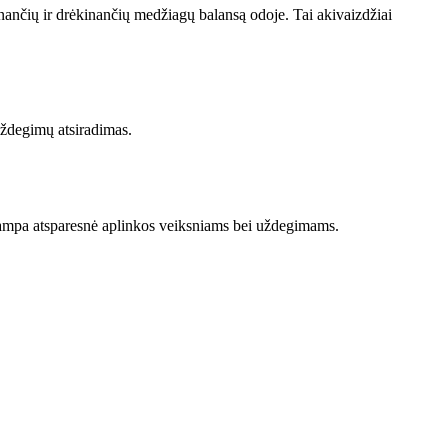
nančių ir drėkinančių medžiagų balansą odoje. Tai akivaizdžiai
 uždegimų atsiradimas.
 tampa atsparesnė aplinkos veiksniams bei uždegimams.