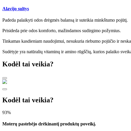
Alavijo sultys
Padeda palaikyti odos drėgmės balansą ir suteikia minkštumo pojūtį.
Prisideda prie odos komforto, mažindamos sudirgimo požymius.
Tinkamas kasdieniam naudojimui, nesukuria riebumo pojūčio ir neska
Sudėtyje yra natūralių vitaminų ir amino rūgščių, kurios palaiko sveik
Kodėl tai veikia?
Kodėl tai veikia?
93%
Moterų pastebėjo drėkinantį produktų poveikį.