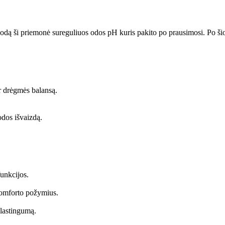
odą ši priemonė sureguliuos odos pH kuris pakito po prausimosi. Po ši
r drėgmės balansą.
odos išvaizdą.
funkcijos.
komforto požymius.
elastingumą.