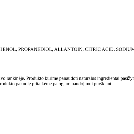
THENOL, PROPANEDIOL, ALLANTOIN, CITRIC ACID, SODI
i savo rankinėje. Produkto kūrime panaudoti natūralūs ingredientai pasiž
 produkto pakuotę pritaikėme patogiam naudojimui purškiant.