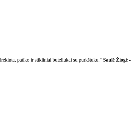
ėkinta, patiko ir stikliniai buteliukai su purkštuku."
Saulė Žiogė -