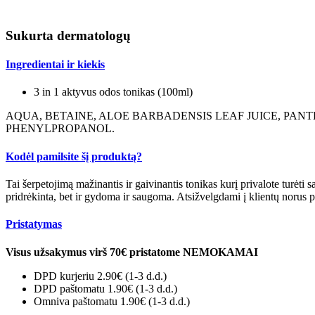
Sukurta dermatologų
Ingredientai ir kiekis
3 in 1 aktyvus odos tonikas (100ml)
AQUA, BETAINE, ALOE BARBADENSIS LEAF JUICE, PAN
PHENYLPROPANOL.
Kodėl pamilsite šį produktą?
Tai šerpetojimą mažinantis ir gaivinantis tonikas kurį privalote turėt
pridrėkinta, bet ir gydoma ir saugoma. Atsižvelgdami į klientų norus
Pristatymas
Visus užsakymus virš 70€ pristatome NEMOKAMAI
DPD kurjeriu 2.90€
(1-3 d.d.)
DPD paštomatu 1.90€ (1-3 d.d.)
Omniva paštomatu 1.90€ (1-3 d.d.)