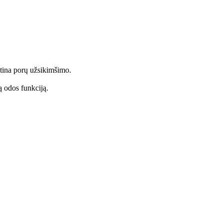
tina porų užsikimšimo.
ą odos funkciją.