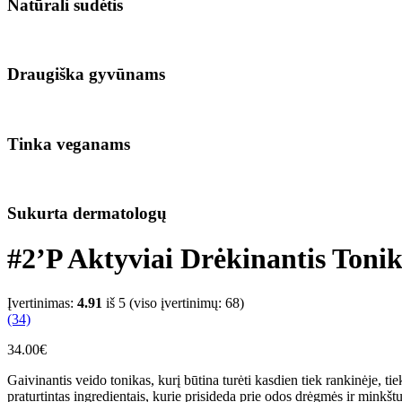
Natūrali sudėtis
Draugiška gyvūnams
Tinka veganams
Sukurta dermatologų
#2’P Aktyviai Drėkinantis Toni
Įvertinimas:
4.91
iš 5 (viso įvertinimų:
68
)
(34)
34.00
€
Gaivinantis veido tonikas, kurį būtina turėti kasdien tiek rankinėje, 
praturtintas ingredientais, kurie prisideda prie odos drėgmės ir minkš