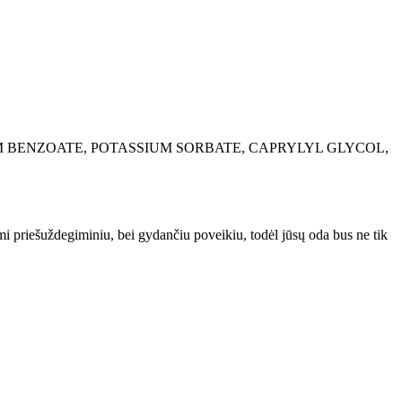
UM BENZOATE, POTASSIUM SORBATE, CAPRYLYL GLYCOL,
ymi priešuždegiminiu, bei gydančiu poveikiu, todėl jūsų oda bus ne tik