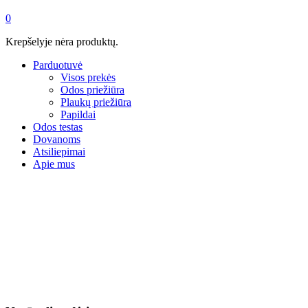
0
Krepšelyje nėra produktų.
Parduotuvė
Visos prekės
Odos priežiūra
Plaukų priežiūra
Papildai
Odos testas
Dovanoms
Atsiliepimai
Apie mus