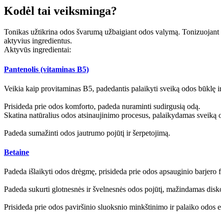
Kodėl tai veiksminga?
Tonikas užtikrina odos švarumą užbaigiant odos valymą. Tonizuojant 
aktyvius ingredientus.
Aktyvūs ingredientai:
Pantenolis (vitaminas B5)
Veikia kaip provitaminas B5, padedantis palaikyti sveiką odos būklę i
Prisideda prie odos komforto, padeda nuraminti sudirgusią odą.
Skatina natūralius odos atsinaujinimo procesus, palaikydamas sveiką 
Padeda sumažinti odos jautrumo pojūtį ir šerpetojimą.
Betaine
Padeda išlaikyti odos drėgmę, prisideda prie odos apsauginio barjero 
Padeda sukurti glotnesnės ir švelnesnės odos pojūtį, mažindamas dis
Prisideda prie odos paviršinio sluoksnio minkštinimo ir palaiko odos 