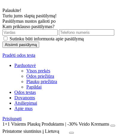
Palaukite!
Turiu jums slaptą pasiūlymą!
Pasiūlymas nustos galioti po
Kam priklauso pasiūlymas?
Sutinku būti informuota apie pasiūlymą
Pradėti odos testą
Parduotuvė
Visos prekės
Odos priežiūra
Plaukų priežiūra
Papildai
Odos testas
Dovanoms
Atsiliepimai
Apie mus
Prisijungti
1+1 Visiems Plaukų Produktams | -30% Veido Kremams
Pristatome siuntinius į Lietuvą