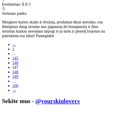
Įvertinimas:
5
iš 5
/5
Serumas patiko
Merginos kurios skaito ir dvejoja, produktai tikrai nerealus, esu
išmėginus daug serumu nuo pigiausių iki brangiausių ir šitas
serumas kazkas nerealaus taipogi is ju turiu ir pienelį losjonas nu
patenkinta esu labai! Pameginkit
←
1
…
145
146
147
148
149
…
160
→
Sekite mus -
@yourskinlovers