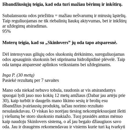
Išbandžiusiųjų teigia, kad oda turi mažiau bėrimų ir inkštirų.
Subalansuota odos priežiūra = mažiau nešvarumų ir mirusių ląstelių.
Taip reguliuojamas ne tik riebalinių liaukų aktyvumas, bet ir inkštirų
ar uždegimų atsiradimas.
95%
Moterų teigia, kad su „Skinlovers” jų oda tapo atsparesnė.
Dėl intensyvaus giliųjų odos sluoksnių drėkinimo, sureguliuojamas
odos apsauginis sluoksnis bei stiprinama hidrolipidinė plėvelė. Taip
oda tampa atsparesnė aplinkos veiksniams bei uždegimams.
Inga P. (30 metų)
Pasiekė rezultatų per 7 savaites
Mano oda niekad nebuvo tobula, raudonis ar vis atsirandantys
spuogai lydi jauo nuo kokių 12 metų amžiaus (Dabar jau artėju prie
30), kaip turbūt ir daugelis mano likimo sesių ir brolių esu
išbandžius įvairiausių produktų, tačiau norimo rezultato
nesulaukdavau. O viskas ko norėjau tiesiog nekompleksuojant išeiti
į viešumą be storo sluoksnio makiažo. Tuoj prasidės antras mėnuo
kaip naudoju Skinlovers sistemą, o aš jau begalo džiaugiuos savo
oda. Jau ir draugėms rekomendavau ir visiems kurie turi ką tvarkyti