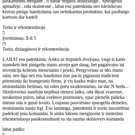
paskambinu mergaite , o dabar negaliu atsidžiaugti . Spuogeliai
apmažėjo , oda skaistesnė , labai esu patenkinta nes isleisdavau
kruvas pinigu bandydama sau netinkamus produktus. kai pasibaigs
kartosiu dar karteli
Turiu ir rekomenduoju
5
Įvertinimas:
5
iš 5
/5
Turiu, dziaugiuosi ir rekomenduoju
LABAI esu patenkinta. Aisku as truputeli dvejojau, visgi is karto
sumoketi tiek pinigeliu mano atveju gan daug, bet pagalvojus tai
investicija keliems menesiams i prieki. Pergyvenau ar tiks mano
odai, nes ilga nes esu bandziusi nuo paciu pigiausiu tradiciniu
priemoniu iki brangesniu firmu, ir vis kazko truko man, tai
atsirandantis berimas, tai odos poru uzsikimsimas, tai dar N bedu...
Skinloverius naudoju nepilnai menesi laiko, oda tikrai svaresne,
nesikemsa poros, labai svelnios priemones, ypac pienelis palieka
minsta oda ir gerai isvalo. Losjonas pasviesino spuogeliu demeles,
neatsiranda nauju irgi. Esu laiminga, patenkinta ir noriu nuosirdziai
padekoti jusu komandai. Ir aisku kitoms merginoms ir moterims
rekomenduoju pasikonsultuoti su sia saunia skinlovers komanda
labai patiko
5