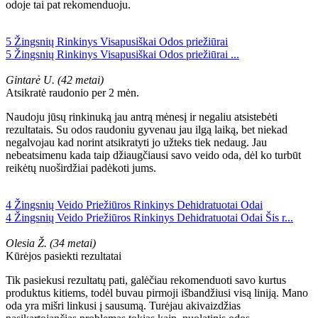
odoje tai pat rekomenduoju.
5 Žingsnių Rinkinys Visapusiškai Odos priežiūrai
5 Žingsnių Rinkinys Visapusiškai Odos priežiūrai ...
Gintarė U. (42 metai)
Atsikratė raudonio per 2 mėn.
Naudoju jūsų rinkinuką jau antrą mėnesį ir negaliu atsistebėti
rezultatais. Su odos raudoniu gyvenau jau ilgą laiką, bet niekad
negalvojau kad norint atsikratyti jo užteks tiek nedaug. Jau
nebeatsimenu kada taip džiaugčiausi savo veido oda, dėl ko turbūt
reikėtų nuoširdžiai padėkoti jums.
4 Žingsnių Veido Priežiūros Rinkinys Dehidratuotai Odai
4 Žingsnių Veido Priežiūros Rinkinys Dehidratuotai Odai Šis r...
Olesia Ž. (34 metai)
Kūrėjos pasiekti rezultatai
Tik pasiekusi rezultatų pati, galėčiau rekomenduoti savo kurtus
produktus kitiems, todėl buvau pirmoji išbandžiusi visą liniją. Mano
oda yra mišri linkusi į sausumą. Turėjau akivaizdžias