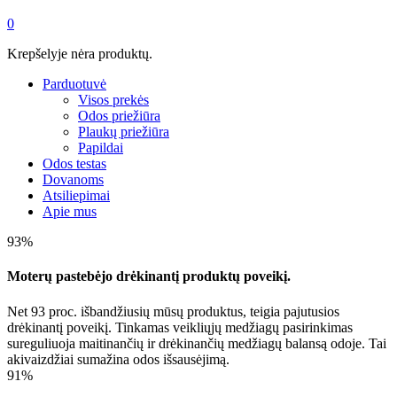
0
Krepšelyje nėra produktų.
Parduotuvė
Visos prekės
Odos priežiūra
Plaukų priežiūra
Papildai
Odos testas
Dovanoms
Atsiliepimai
Apie mus
93%
Moterų pastebėjo drėkinantį produktų poveikį.
Net 93 proc. išbandžiusių mūsų produktus, teigia pajutusios
drėkinantį poveikį. Tinkamas veikliųjų medžiagų pasirinkimas
sureguliuoja maitinančių ir drėkinančių medžiagų balansą odoje. Tai
akivaizdžiai sumažina odos išsausėjimą.
91%