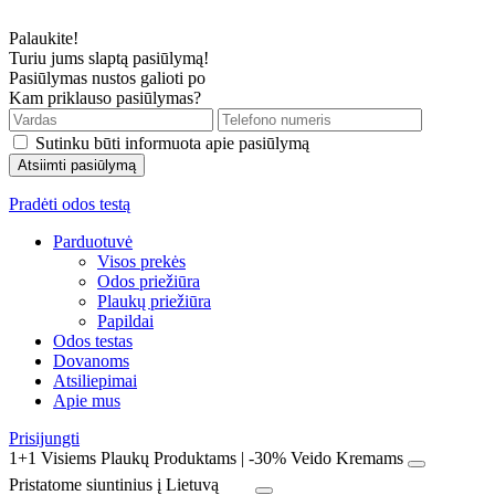
Palaukite!
Turiu jums slaptą pasiūlymą!
Pasiūlymas nustos galioti po
Kam priklauso pasiūlymas?
Sutinku būti informuota apie pasiūlymą
Pradėti odos testą
Parduotuvė
Visos prekės
Odos priežiūra
Plaukų priežiūra
Papildai
Odos testas
Dovanoms
Atsiliepimai
Apie mus
Prisijungti
1+1 Visiems Plaukų Produktams | -30% Veido Kremams
Pristatome siuntinius į Lietuvą