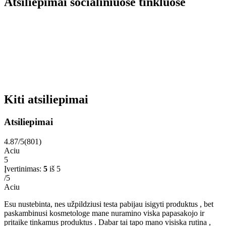
Atsiliepimai socialiniuose tinkluose
Kiti atsiliepimai
Atsiliepimai
4.87/5
(801)
Aciu
5
Įvertinimas:
5
iš 5
/5
Aciu
Esu nustebinta, nes užpildziusi testa pabijau isigyti produktus , bet
paskambinusi kosmetologe mane nuramino viska papasakojo ir
pritaike tinkamus produktus . Dabar tai tapo mano visiska rutina ,