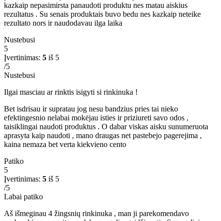
kazkaip nepasimirsta panaudoti produktu nes matau aiskius
rezultatus . Su senais produktais buvo bedu nes kazkaip neteike
rezultato nors ir naudodavau ilga laika
Nustebusi
5
Įvertinimas:
5
iš 5
/5
Nustebusi
Ilgai masciau ar rinktis isigyti si rinkinuka !
Bet isdrisau ir supratau jog nesu bandzius pries tai nieko
efektingesnio nelabai mokėjau isties ir priziureti savo odos ,
taisiklingai naudoti produktus . O dabar viskas aisku sunumeruota
aprasyta kaip naudoti , mano draugas net pastebejo pagerejima ,
kaina nemaza bet verta kiekvieno cento
Patiko
5
Įvertinimas:
5
iš 5
/5
Labai patiko
Aš išmeginau 4 žingsnių rinkinuka , man ji parekomendavo