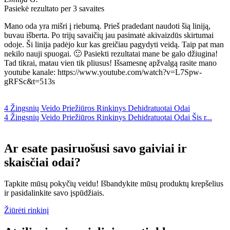
Pasiekė rezultato per 3 savaites
Mano oda yra mišri į riebumą. Prieš pradedant naudoti šią liniją,
buvau išberta. Po trijų savaičių jau pasimatė akivaizdūs skirtumai
odoje. Ši linija padėjo kur kas greičiau pagydyti veidą. Taip pat man
nekilo nauji spuogai. 🙂 Pasiekti rezultatai mane be galo džiugina!
Tad tikrai, matau vien tik pliusus! Išsamesnę apžvalgą rasite mano
youtube kanale: https://www.youtube.com/watch?v=L7Spw-
gRFSc&t=513s
4 Žingsnių Veido Priežiūros Rinkinys Dehidratuotai Odai
4 Žingsnių Veido Priežiūros Rinkinys Dehidratuotai Odai Šis r...
Ar esate pasiruošusi savo gaiviai ir
skaisčiai odai?
Tapkite mūsų pokyčių veidu! Išbandykite mūsų produktų krepšelius
ir pasidalinkite savo įspūdžiais.
Žiūrėti rinkinį