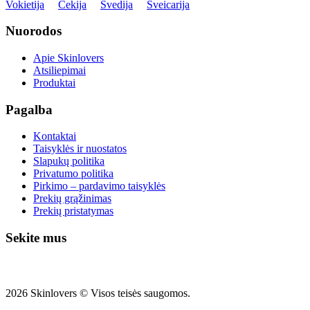
Vokietija
Čekija
Švedija
Šveicarija
Nuorodos
Apie Skinlovers
Atsiliepimai
Produktai
Pagalba
Kontaktai
Taisyklės ir nuostatos
Slapukų politika
Privatumo politika
Pirkimo – pardavimo taisyklės
Prekių grąžinimas
Prekių pristatymas
Sekite mus
2026 Skinlovers © Visos teisės saugomos.