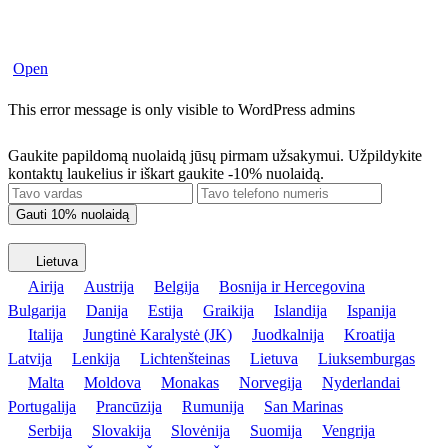
Open
This error message is only visible to WordPress admins
Gaukite papildomą nuolaidą jūsų pirmam užsakymui. Užpildykite
kontaktų laukelius ir iškart gaukite -10% nuolaidą.
Lietuva
Airija
Austrija
Belgija
Bosnija ir Hercegovina
Bulgarija
Danija
Estija
Graikija
Islandija
Ispanija
Italija
Jungtinė Karalystė (JK)
Juodkalnija
Kroatija
Latvija
Lenkija
Lichtenšteinas
Lietuva
Liuksemburgas
Malta
Moldova
Monakas
Norvegija
Nyderlandai
Portugalija
Prancūzija
Rumunija
San Marinas
Serbija
Slovakija
Slovėnija
Suomija
Vengrija