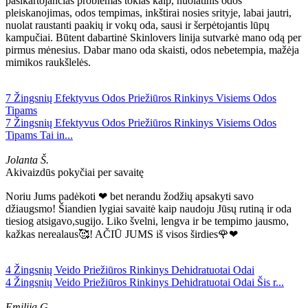
pasikartojančias problemas tokias kaip, nuolatinis odos
pleiskanojimas, odos tempimas, inkštirai nosies srityje, labai jautri,
nuolat raustanti paakių ir vokų oda, sausi ir šerpėtojantis lūpų
kampučiai. Būtent dabartinė Skinlovers linija sutvarkė mano odą per
pirmus mėnesius. Dabar mano oda skaisti, odos nebetempia, mažėja
mimikos raukšlelės.
7 Žingsnių Efektyvus Odos Priežiūros Rinkinys Visiems Odos
Tipams
7 Žingsnių Efektyvus Odos Priežiūros Rinkinys Visiems Odos
Tipams Tai in...
Jolanta Š.
Akivaizdūs pokyčiai per savaitę
Noriu Jums padėkoti ❤ bet nerandu žodžių apsakyti savo
džiaugsmo! Šiandien lygiai savaitė kaip naudoju Jūsų rutiną ir oda
tiesiog atsigavo,sugijo. Liko švelni, lengva ir be tempimo jausmo,
kažkas nerealaus🥰! AČIŪ JUMS iš visos širdies🌹❤
4 Žingsnių Veido Priežiūros Rinkinys Dehidratuotai Odai
4 Žingsnių Veido Priežiūros Rinkinys Dehidratuotai Odai Šis r...
Emilija G.